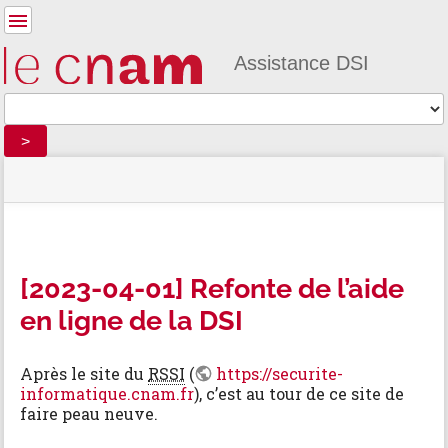
Outils
pour
utilisateurs
Assistance DSI
Outils
>
menus
statut
indicateur
Vous
et
du
d'emplacement
êtes
recherche
»
Outils
site
ici :
rapide
Nouvelles
de
»
la
m
[2023-
page
e
04-
[2023-04-01] Refonte de l’aide
t
01]
en ligne de la DSI
a
Refonte
d
de
o
l’aide
n
Après le site du
RSSI
(
https://securite-
en
n
informatique.cnam.fr
), c’est au tour de ce site de
ligne
é
faire peau neuve.
de
e
la