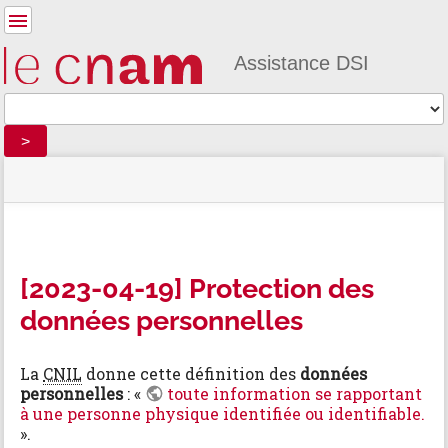
Outils
pour
utilisateurs
Assistance DSI
Outils
>
menus
statut
indicateur
Vous
et
du
d'emplacement
êtes
recherche
»
Outils
site
ici :
rapide
Nouvelles
de
»
la
m
[2023-
page
e
04-
[2023-04-19] Protection des
t
19]
données personnelles
a
Protection
d
des
o
données
n
La
CNIL
donne cette définition des
données
personnelles
n
personnelles
: «
toute information se rapportant
é
à une personne physique identifiée ou identifiable.
e
».