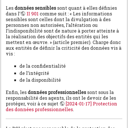
s
p
Les
données sensibles
sont quant à elles définies
o
dans l’
II 901
comme suit : « Les informations
u
sensibles sont celles dont la divulgation à des
r
personnes non autorisées, l’altération ou
c
l’indisponibilité sont de nature à porter atteinte à
e
la réalisation des objectifs des entités qui les
t
mettent en œuvre. » (article premier). Charge donc
t
aux entités de définir la criticité des données vis à
e
vis :
p
a
g
de la confidentialité
e
de l’intégrité
de la disponibilité
Enfin, les
données professionnelles
sont sous la
responsabilité des agents, ils ont le devoir de les
protéger, voir à ce sujet
[2024-01-17] Protection
des données professionnelles
.