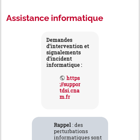
s
p
o
Assistance informatique
u
r
c
e
Demandes
t
d’intervention et
t
signalements
e
d’incident
p
informatique :
a
g
e
https
://suppor
tdsi.cna
m.fr
Rappel
: des
perturbations
informatiques sont