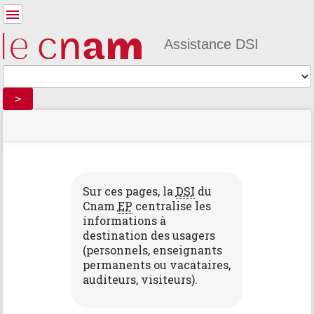
Outils
pour
utilisateurs
Assistance DSI
Outils
>
menus
statut
indicateur
Vous
et
du
d'emplacement
êtes
recherche
Outils
site
ici :
rapide
de
la
m
page
Sur ces pages, la
DSI
du
e
Cnam
EP
centralise les
t
informations à
a
d
destination des usagers
o
(personnels, enseignants
n
permanents ou vacataires,
n
auditeurs, visiteurs).
é
e