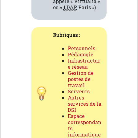
appelé « Virtualia »
ou «
LDAP
Paris »).
Rubriques :
Personnels
Pédagogie
Infrastructur
e réseau
Gestion de
postes de
travail
Serveurs
Autres
services de la
DSI
Espace
correspondan
ts
informatique