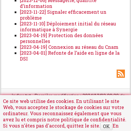
[2023-12-06] Messagerie, quantité
d’information
[2023-11-22] Signaler efficacement un
problème
[2023-11-10] Déploiement initial du réseau
informatique à Synergie
[2023-04-19] Protection des données
personnelles
[2023-04-19] Connexion au réseau du Cnam
[2023-04-01] Refonte de l’aide en ligne de la
DSI
index.txt
· Dernière modification : 2024/12/02 09:30 de
Ce site web utilise des cookies. En utilisant le site
cabaudp
Web, vous acceptez le stockage de cookies sur votre
ordinateur. Vous reconnaissez également que vous
avez lu et compris notre politique de confidentialité.
Mentions légales
Si vous n'êtes pas d'accord, quittez le site.
En
OK